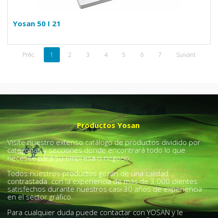
Yosan 50 I 21
Préc.
1
2
3
4
5
6
7
Suivant
Productos Yosan
Visite nuestro extenso catálogo de productos dividido por
categorías y secciones donde encontrará todo lo que
necesite para su empresa o negocio.
Todos nuestros productos gozan de una calidad
contrastada con la experiencia de más de 3.000 clientes
satisfechos durante nuestros casi 30 años de experiencia
en el sector gráfico.
Para cualquier duda puede contactar con YOSAN y le