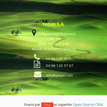
Yosan S.A.
Polígono Ind.Picassent
Calle 14
Apdo. Correos 345
46220 Picassent (Valencia)
34 96 123 25 11
34 96 123 57 67
info@yosan.com
Fourni par
un superbe
Open Source CRM
.
Odoo