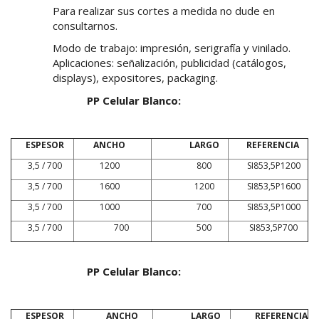
Para realizar sus cortes a medida no dude en
consultarnos.
Modo de trabajo: impresión, serigrafía y vinilado.
Aplicaciones: señalización, publicidad (catálogos,
displays), expositores, packaging.
PP Celular Blanco:
ESPESOR
ANCHO
LARGO
REFERENCIA
3,5 / 700
1200
800
SI853,5P1200
3,5 / 700
1600
1200
SI853,5P1600
3,5 / 700
1000
700
SI853,5P1000
3,5 / 700
700
500
SI853,5P700
PP Celular Blanco:
ESPESOR
ANCHO
LARGO
REFERENCIA