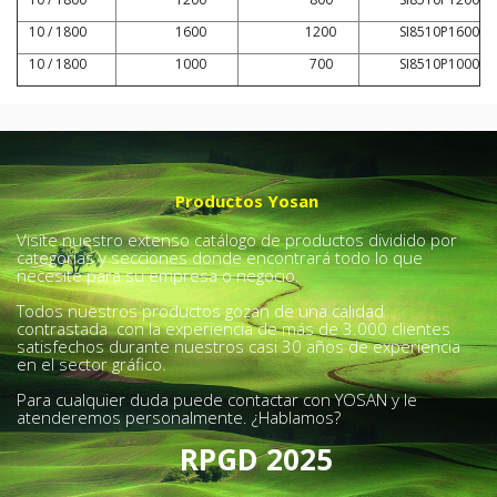
10 / 1800
1600
1200
SI8510P1600
10 / 1800
1000
700
SI8510P1000
Productos Yosan
Visite nuestro extenso catálogo de productos dividido por
categorías y secciones donde encontrará todo lo que
necesite para su empresa o negocio.
Todos nuestros productos gozan de una calidad
contrastada con la experiencia de más de 3.000 clientes
satisfechos durante nuestros casi 30 años de experiencia
en el sector gráfico.
Para cualquier duda puede contactar con YOSAN y le
atenderemos personalmente. ¿Hablamos?
RPGD 2025