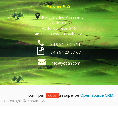
Yosan S.A.
Polígono Ind.Picassent
Calle 14
Apdo. Correos 345
46220 Picassent (Valencia)
34 96 123 25 11
34 96 123 57 67
info@yosan.com
Fourni par
un superbe
Open Source CRM
.
Odoo
Copyright ©
Yosan S.A
-
-